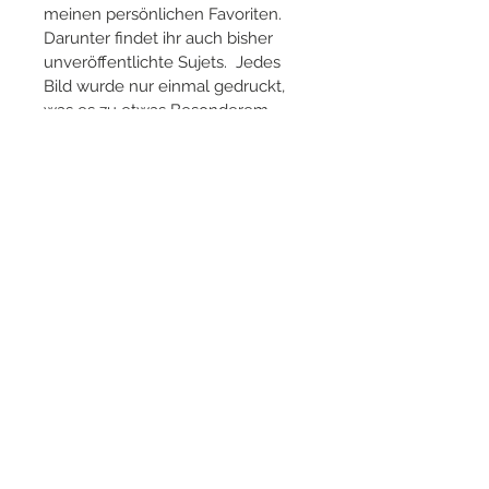
meinen persönlichen Favoriten. 
Darunter findet ihr auch bisher 
unveröffentlichte Sujets.  Jedes 
Bild wurde nur einmal gedruckt, 
was es zu etwas Besonderem 
macht. 
In regelmässigen Abständen 
folgen neue Serien 
«Fototüten» mit jeweils weiteren 
fünf Ausdrucken, die ihr ergattern 
und in eurer Box sammeln könnt.  
Box ca. B 4.5 x  T 4.5 x H 3 cm
inkl. 5 Bilder, gedruckt auf Tecco 
Fotopapier matt, 230 g/m2